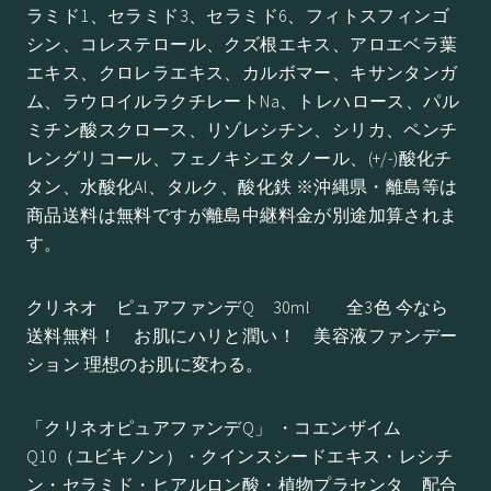
ラミド1、セラミド3、セラミド6、フィトスフィンゴ
シン、コレステロール、クズ根エキス、アロエベラ葉
エキス、クロレラエキス、カルボマー、キサンタンガ
ム、ラウロイルラクチレートNa、トレハロース、パル
ミチン酸スクロース、リゾレシチン、シリカ、ペンチ
レングリコール、フェノキシエタノール、(+/-)酸化チ
タン、水酸化Al、タルク、酸化鉄 ※沖縄県・離島等は
商品送料は無料ですが離島中継料金が別途加算されま
す。
クリネオ ピュアファンデQ 30ml 全3色 今なら
送料無料！ お肌にハリと潤い！ 美容液ファンデー
ション 理想のお肌に変わる。
「クリネオピュアファンデQ」 ・コエンザイム
Q10（ユビキノン）・クインスシードエキス・レシチ
ン・セラミド・ヒアルロン酸・植物プラセンタ 配合