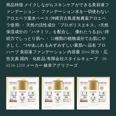
商品特徴 メイクしながらスキンケアができる美容液フ
ァンデーション・ ファンデーション水を一切使わない
アロエベラ葉水ベース (沖縄宮古島産無農薬アロエベ
ラ使用) ・ 天然の活性成分「プロポリスエキス」+天然
保湿成分の「ハチミツ」を配合し、 優れたうるおい持
続力でしっとり肌へ ・ 12種類の植物成分でお肌にや
さしく、つやあふれるみずみずしい素肌へ 品名 プロ
ハーブ 美容液ファンデーション 内容量 30ml 区分・広
告文責 国内・化粧品/有限会社スタイルキューブ 06-
6534-1259 メーカー 岐阜アグリフーズ