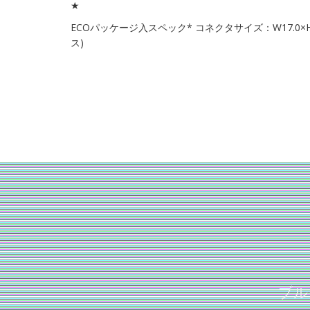
★
ECOパッケージ入スペック* コネクタサイズ：W17.0×H8
ス)
ブル