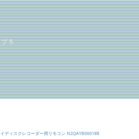
ップ５
ーレイディスクレコーダー用リモコン N2QAYB000188