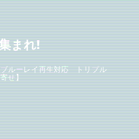
集まれ!
raHDブルーレイ再生対応 トリプル
り寄せ】