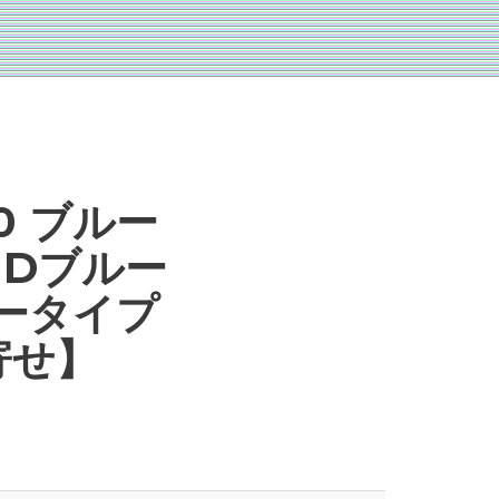
0 ブルー
HDブルー
ータイプ
寄せ】