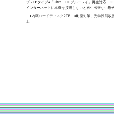
プ 2TBタイプ●「Ultra HDブルーレイ」再生対応
インターネットに本機を接続しないと再生出来ない場
●内蔵ハードディスク2TB ●耐塵対策、光学性能改
上