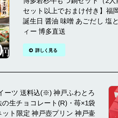
博多若杉牛もつ鍋セット（2人前
セット以上でおまけ付き】福
誕生日 醤油 味噌 あごだし 塩
ィー 博多直送
詳しく見る
イーツ 送料込(※) 神戸ふわとろ
の生チョコレート(R)・苺×1袋
【ネット限定 神戸壺プリン 神戸壷