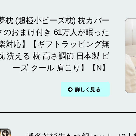
枕 (超極小ビーズ枕) 枕カバー
クのおまけ付き 61万人が眠った
す楽対応】【ギフトラッピング無
 洗える 枕 高さ調節 日本製 ビ
ーズ クール 肩こり】【N】
詳しく見る