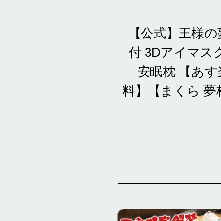
【公式】王様の夢
付 3Dアイマス
安眠枕 【あ
料】【まくら 夢枕