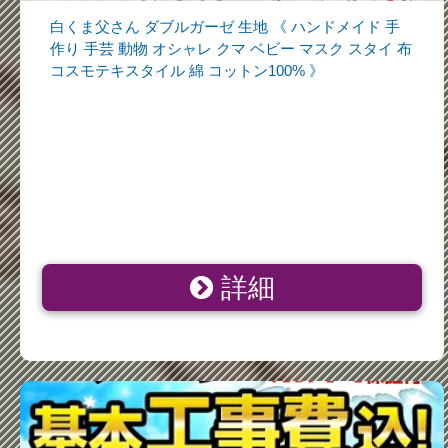
白くま父さん ダブルガーゼ 生地 《 ハンドメイド 手
作り 手芸 動物 オシャレ クマ ベビー マスク スタイ 布
コスモテキスタイル 綿 コットン100% 》
詳細