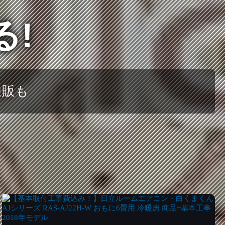
る!
通販も