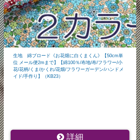
生地 綿ブロード《お花畑に白くまくん》【50cm単
位 メール便2mまで】【綿100％/布地/布/フラワー/小
花/花柄/くま/かくれ/花畑/フラワーガーデン/ハンドメ
イド/手作り】（KB23）
詳細