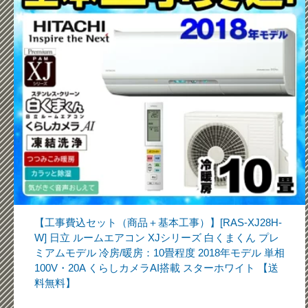
【工事費込セット（商品＋基本工事）】[RAS-XJ28H-
W] 日立 ルームエアコン XJシリーズ 白くまくん プレ
ミアムモデル 冷房/暖房：10畳程度 2018年モデル 単相
100V・20A くらしカメラAI搭載 スターホワイト 【送
料無料】