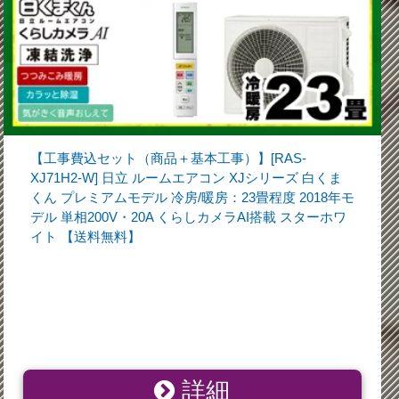
【工事費込セット（商品＋基本工事）】[RAS-
XJ71H2-W] 日立 ルームエアコン XJシリーズ 白くま
くん プレミアムモデル 冷房/暖房：23畳程度 2018年モ
デル 単相200V・20A くらしカメラAI搭載 スターホワ
イト 【送料無料】
詳細