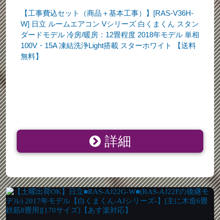
【工事費込セット（商品＋基本工事）】[RAS-V36H-
W] 日立 ルームエアコン Vシリーズ 白くまくん スタン
ダードモデル 冷房/暖房：12畳程度 2018年モデル 単相
100V・15A 凍結洗浄Light搭載 スターホワイト 【送料
無料】
詳細