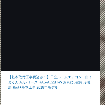
【基本取付工事費込み！】日立ルームエアコン・白く
まくん AJシリーズ RAS-AJ22H-W おもに6畳用 冷暖
房 商品+基本工事 2018年モデル