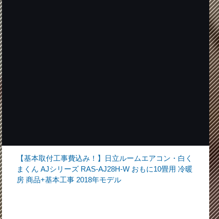
【基本取付工事費込み！】日立ルームエアコン・白く
まくん AJシリーズ RAS-AJ28H-W おもに10畳用 冷暖
房 商品+基本工事 2018年モデル