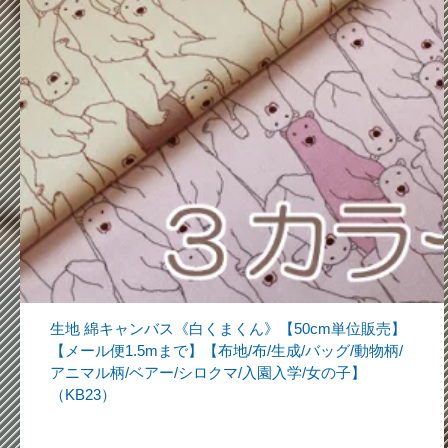
生地 綿キャンバス《白くまくん》【50cm単位販売】
【メール便1.5mまで】【布地/布/生成/バッグ/動物柄/
アニマル柄/ベアー/シロクマ/入園入学/女の子】
（KB23）