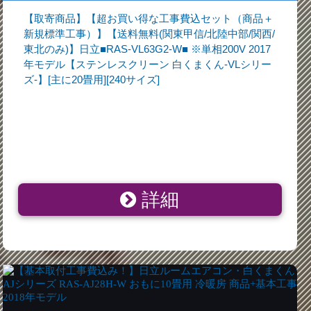
【取寄商品】【超お買い得な工事費込セット（商品＋
新規標準工事）】【送料無料(関東甲信/北陸中部/関西/
東北のみ)】日立■RAS-VL63G2-W■ ※単相200V 2017
年モデル【ステンレスクリーン 白くまくん-VLシリー
ズ-】[主に20畳用][240サイズ]
詳細