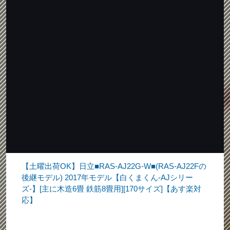
【土曜出荷OK】日立■RAS-AJ22G-W■(RAS-AJ22Fの
後継モデル) 2017年モデル【白くまくん-AJシリー
ズ-】[主に木造6畳 鉄筋8畳用][170サイズ]【あす楽対
応】