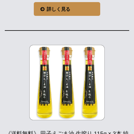
詳しく見る
《送料無料》 田子えごま油 生搾り 115g × 3本 純