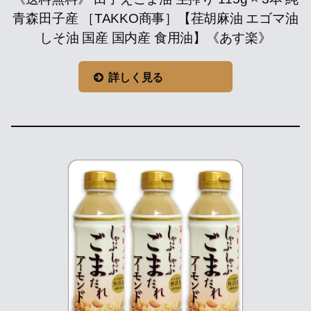
青森田子産 ［TAKKO商事］【荏胡麻油 エゴマ油
しそ油 国産 国内産 食用油】《あす楽》
詳しく見る