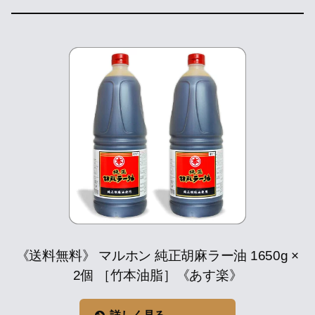
《送料無料》 マルホン 純正胡麻ラー油 1650g ×
2個 ［竹本油脂］《あす楽》