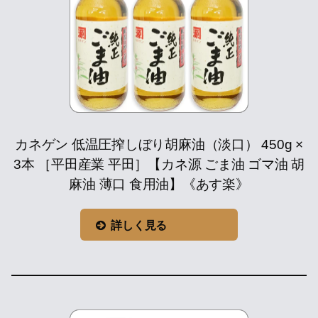
カネゲン 低温圧搾しぼり胡麻油（淡口） 450g ×
3本 ［平田産業 平田］【カネ源 ごま油 ゴマ油 胡
麻油 薄口 食用油】《あす楽》
詳しく見る