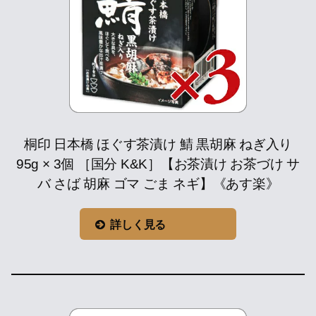
桐印 日本橋 ほぐす茶漬け 鯖 黒胡麻 ねぎ入り
95g × 3個 ［国分 K&K］【お茶漬け お茶づけ サ
バ さば 胡麻 ゴマ ごま ネギ】《あす楽》
詳しく見る