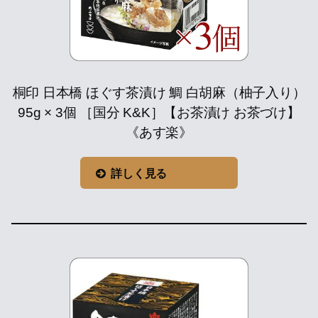
桐印 日本橋 ほぐす茶漬け 鯛 白胡麻（柚子入り）
95g × 3個 ［国分 K&K］【お茶漬け お茶づけ】
《あす楽》
詳しく見る