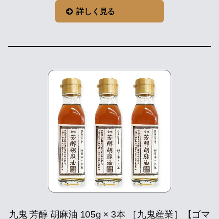
詳しく見る
九鬼 芳醇 胡麻油 105g × 3本 ［九鬼産業］【ゴマ